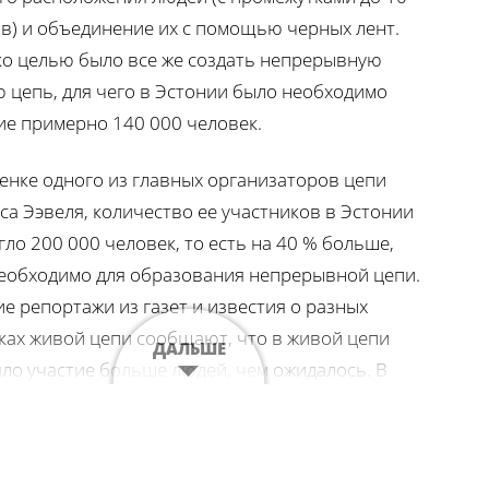
в) и объединение их с помощью черных лент.
о целью было все же создать непрерывную
 цепь, для чего в Эстонии было необходимо
ие примерно 140 000 человек.
енке одного из главных организаторов цепи
са Ээвеля, количество ее участников в Эстонии
гло 200 000 человек, то есть на 40 % больше,
еобходимо для образования непрерывной цепи.
е репортажи из газет и известия о разных
ках живой цепи сообщают, что в живой цепи
ДАЛЬШЕ
ло участие больше людей, чем ожидалось. В
нне люди стояли в несколько рядов; в начальной
 цепи у подножья башни Длинный Герман в саду
 Тоомпеа стояли, держась за руки, по оценкам,