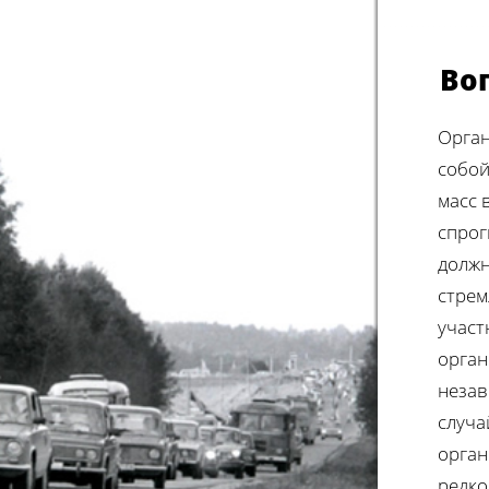
Во
Орган
собой
масс 
спрог
должн
стрем
участ
орган
незав
случа
орган
редко