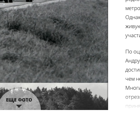
метро
Однак
живую
участ
По оц
Андру
дости
чем н
Многи
отрез
ЕЩЕ ФОТО
приня
Талли
точке
замка